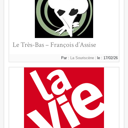
Le Très-Bas – François d’Assise
Par :
La Souriscène
|
le : 17/02/26