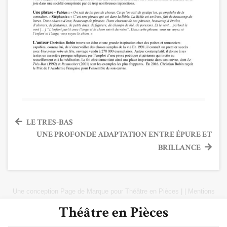
Navigation
LE TRES-BAS
UNE PROFONDE ADAPTATION ENTRE ÉPURE ET
de
BRILLANCE
l’article
Une conception
Page de Marque
pour
Théâtre en Pièces
|
|
Mentions
Légales
|
Plan du site
Théâtre en Pièces