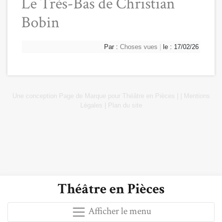
Le Très-Bas de Christian
Bobin
Par :
Choses vues
|
le : 17/02/26
Une conception
Page de Marque
pour
Théâtre en Pièces
|
|
Mentions
Légales
|
Plan du site
Théâtre en Pièces
Afficher le menu