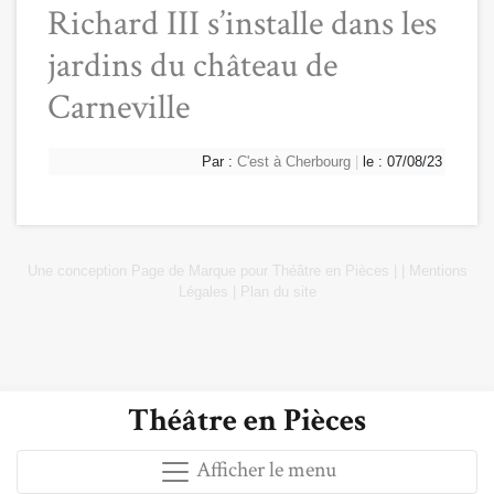
Richard III s’installe dans les
jardins du château de
Carneville
Par :
C'est à Cherbourg
|
le : 07/08/23
Une conception
Page de Marque
pour
Théâtre en Pièces
|
|
Mentions
Légales
|
Plan du site
Théâtre en Pièces
Afficher le menu