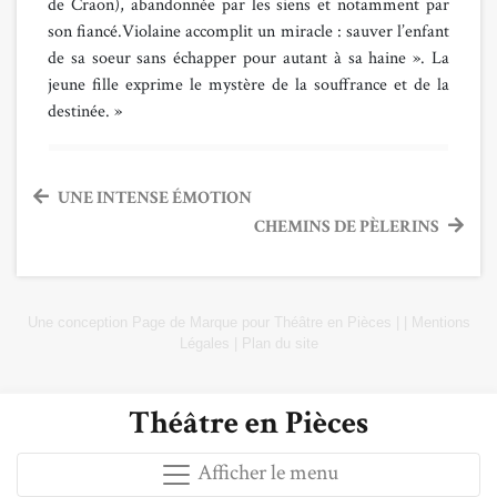
de Craon), abandonnée par les siens et notamment par
son fiancé.Violaine accomplit un miracle : sauver l’enfant
de sa soeur sans échapper pour autant à sa haine ». La
jeune fille exprime le mystère de la souffrance et de la
destinée. »
Navigation
UNE INTENSE ÉMOTION
CHEMINS DE PÈLERINS
de
l’article
Une conception
Page de Marque
pour
Théâtre en Pièces
|
|
Mentions
Légales
|
Plan du site
Théâtre en Pièces
Afficher le menu