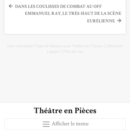
Navigation
DANS LES COULISSES DE COMBAT AU OFF
EMMANUEL RAY, LE TRÈS-HAUT DE LA SCÈNE
de
EURÉLIENNE
l’article
Une conception
Page de Marque
pour
Théâtre en Pièces
|
|
Mentions
Légales
|
Plan du site
Théâtre en Pièces
Afficher le menu