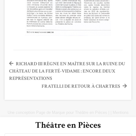
Navigation
RICHARD III RÈGNE EN MAÎTRE SUR LA RUINE DU
CHÂTEAU DE LA FERTÉ-VIDAME : ENCORE DEUX
de
REPRÉSENTATIONS
l’article
FRATELLI DE RETOUR À CHARTRES
Une conception
Page de Marque
pour
Théâtre en Pièces
|
|
Mentions
Légales
|
Plan du site
Théâtre en Pièces