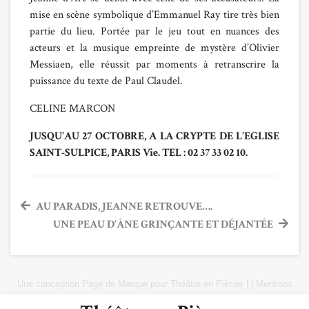
mise en scène symbolique d’Emmanuel Ray tire très bien
partie du lieu. Portée par le jeu tout en nuances des
acteurs et la musique empreinte de mystère d’Olivier
Messiaen, elle réussit par moments à retranscrire la
puissance du texte de Paul Claudel.
CELINE MARCON
JUSQU’AU 27 OCTOBRE, A LA CRYPTE DE L’EGLISE
SAINT-SULPICE, PARIS Vie. TEL : 02 37 33 02 10.
Navigation
AU PARADIS, JEANNE RETROUVE….
UNE PEAU D’ÂNE GRINÇANTE ET DÉJANTÉE
de
l’article
Une conception
Page de Marque
pour
Théâtre en Pièces
|
|
Mentions
Légales
|
Plan du site