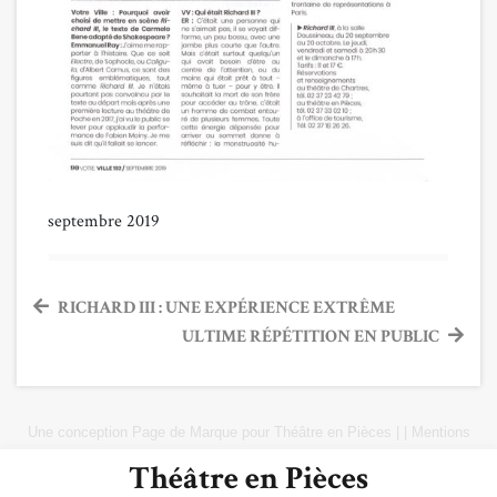
septembre 2019
Navigation
RICHARD III : UNE EXPÉRIENCE EXTRÊME
ULTIME RÉPÉTITION EN PUBLIC
de
l’article
Une conception
Page de Marque
pour
Théâtre en Pièces
|
|
Mentions
Légales
|
Plan du site
Théâtre en Pièces