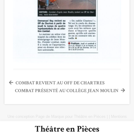
Navigation
COMBAT REVIENT AU OFF DE CHARTRES
COMBAT PRÉSENTÉ AU COLLÈGE JEAN MOULIN
de
l’article
Une conception
Page de Marque
pour
Théâtre en Pièces
|
|
Mentions
Légales
|
Plan du site
Théâtre en Pièces