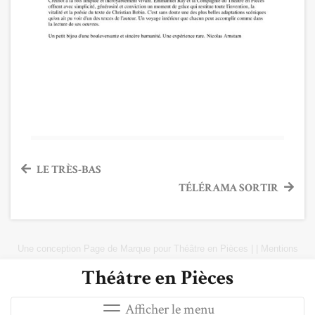
Navigation
LE TRÈS-BAS
TÉLÉRAMA SORTIR
de
l’article
Une conception
Page de Marque
pour
Théâtre en Pièces
|
|
Mentions
Légales
|
Plan du site
Théâtre en Pièces
Afficher le menu