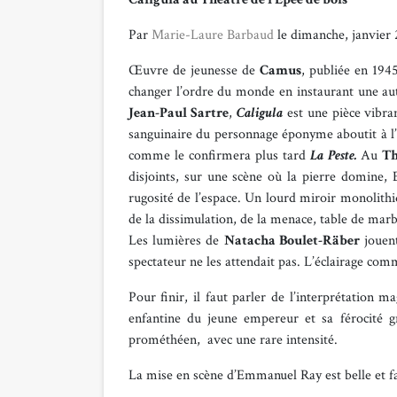
Par
Marie-Laure Barbaud
le dimanche, janvier
Œuvre de jeunesse de
Camus
, publiée en 1945
changer l’ordre du monde en instaurant une autr
Jean-Paul Sartre
,
Caligula
est une pièce vibran
sanguinaire du personnage éponyme aboutit à l’é
comme le confirmera plus tard
La Peste.
Au
Th
disjoints, sur une scène où la pierre domine, 
rugosité de l’espace. Un lourd miroir monolithique
de la dissimulation, de la menace, table de marb
Les lumières de
Natacha Boulet-Räber
jouent
spectateur ne les attendait pas. L’éclairage comm
Pour finir, il faut parler de l’interprétation m
enfantine du jeune empereur et sa férocité gr
prométhéen, avec une rare intensité.
La mise en scène d’Emmanuel Ray est belle et fai