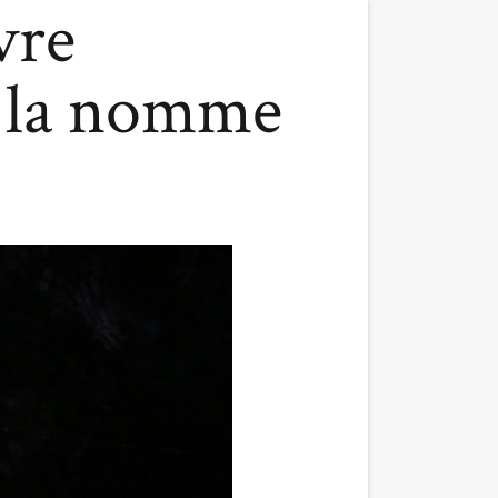
vre
e la nomme