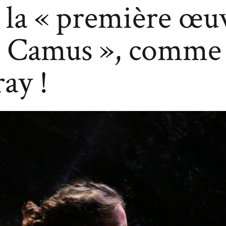
 la « première œu
de Camus », comm
ay !