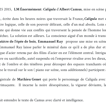
 25 2015,
LM Énormément
:
Caligula
d’
Albert Camus
, mise en scène
, écrite dans les heures noires que traversait la France
,
Caligula
met e
e logique, celle de son pouvoir délirant, celle d’un mal absolu. Loin
te qui donne vie aux conflits qui traversent la pensée de l’homme lorsq
chec. La solution est ailleurs. La conscience aiguë d’un monde à transf
éâtre de l’épée de bois
,
Emmanuel Ray
propose une mise en scène 
Emmanuel Ray laisse parler le minéral dans ce qu’il a de plus dur et
 d’acier retenu par des filins d’acier en est l’élément central. Intrigua
re ou sacrificielle, autel suspendu où l’empereur rivalise avec les dieu
 de l’ombre et des ténèbres pour découper des espaces tranchants où 
e le travail sur le son ( piano sur scène, sons additionnels) participent
agistrale de
Mathieu Genet
qui porte le personnage de Caligula avec u
imaçante. Il incarne la noire désespérance, la vigueur déviante, l
t entendre le texte de Camus avec clarté et intelligence.