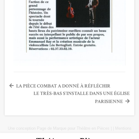
Navigation
LA PIÈCE COMBAT A DONNÉ À RÉFLÉCHIR
LE TRÈS-BAS S’INSTALLE DANS UNE ÉGLISE
de
PARISIENNE
l’article
Une conception
Page de Marque
pour
Théâtre en Pièces
|
|
Mentions
Légales
|
Plan du site